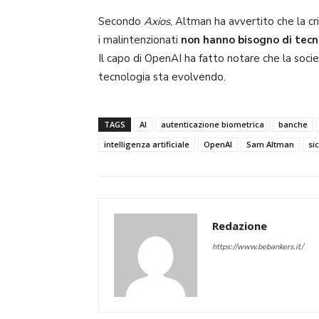
Secondo
Axios
, Altman ha avvertito che la cr
i malintenzionati
non hanno bisogno di tecn
Il capo di OpenAI ha fatto notare che la socie
tecnologia sta evolvendo.
TAGS
AI
autenticazione biometrica
banche
intelligenza artificiale
OpenAI
Sam Altman
si
Redazione
https://www.bebankers.it/