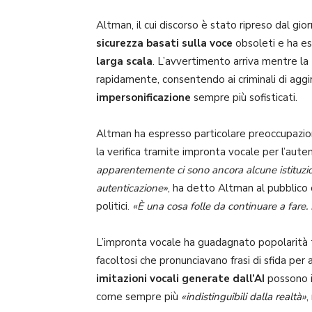
Altman, il cui discorso è stato ripreso dal gi
sicurezza basati sulla voce
obsoleti e ha e
larga scala
. L’avvertimento arriva mentre la
rapidamente, consentendo ai criminali di aggir
impersonificazione
sempre più sofisticati.
Altman ha espresso particolare preoccupazione 
la verifica tramite impronta vocale per l’auten
apparentemente ci sono ancora alcune istituzio
autenticazione»
, ha detto Altman al pubblico 
politici.
«È una cosa folle da continuare a fare
L’impronta vocale ha guadagnato popolarità tra 
facoltosi che pronunciavano frasi di sfida per
imitazioni vocali generate dall’AI
possono i
come sempre più
«indistinguibili dalla realtà»
,