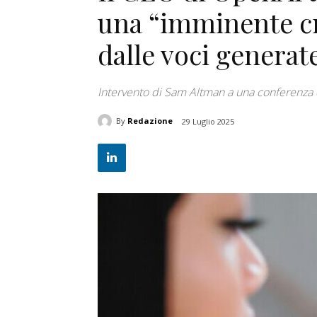
una “imminente cri
dalle voci generate
Intervento di Sam Altman a una conferenza 
By
Redazione
29 Luglio 2025