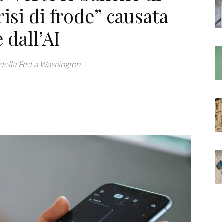
si di frode” causata
 dall’AI
della Fed a Washington