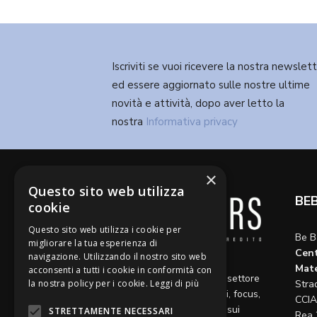
Iscriviti se vuoi ricevere la nostra newslet
ed essere aggiornato sulle nostre ultime
novità e attività, dopo aver letto la
nostra
Informativa privacy
×
Questo sito web utilizza
BE
cookie
Questo sito web utilizza i cookie per
Be B
migliorare la tua esperienza di
Cent
navigazione. Utilizzando il nostro sito web
Diamo voce a riflessioni,
Mate
acconsenti a tutti i cookie in conformità con
aggiornamenti e opinioni sul settore
Stra
la nostra policy per i cookie.
Leggi di più
del credito, ospitando articoli, focus,
CCIA
approfondimenti e interviste sui
STRETTAMENTE NECESSARI
Rea 