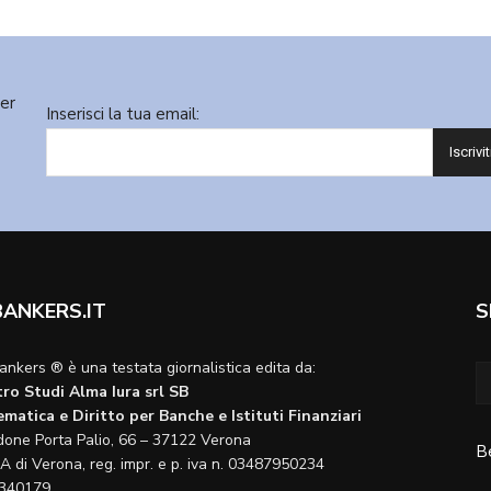
ter
Inserisci la tua email:
BANKERS.IT
S
ankers ® è una testata giornalistica edita da:
ro Studi Alma Iura srl SB
matica e Diritto per Banche e Istituti Finanziari
done Porta Palio, 66 – 37122 Verona
B
A di Verona, reg. impr. e p. iva n. 03487950234
340179