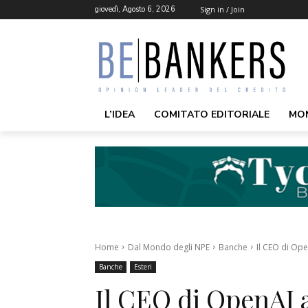
giovedì, Agosto 6, 2026
Sign in / Join
L’IDEA
COMITATO EDITORIALE
MO
Home
Dal Mondo degli NPE
Banche
Il CEO di Ope
Banche
Esteri
Il CEO di OpenAI a