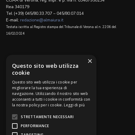
CCIAA di Verona, reg. impr. e p. iva n. 03487950234
Rea 340179
Tel (+39) 045/80.33.707 – 045/80.07.014
E-mail:
redazione@almaiura.it
Testata iscritta al Registro stampa del Tribunale di Verona al n. 2206 del
16/02/2024
SEGUICI SU
×
Questo sito web utilizza
cookie
Questo sito web utilizza i cookie per
migliorare la tua esperienza di
navigazione. Utilizzando il nostro sito web
Be Bankers è ideato da
acconsenti a tutti i cookie in conformità con
la nostra policy per i cookie.
Leggi di più
STRETTAMENTE NECESSARI
PERFORMANCE
TARGETING