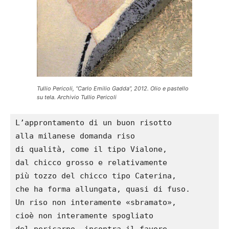
Tullio Pericoli, “Carlo Emilio Gadda”, 2012. Olio e pastello
su tela. Archivio Tullio Pericoli
L’approntamento di un buon risotto

alla milanese domanda riso

di qualità, come il tipo Vialone,

dal chicco grosso e relativamente

più tozzo del chicco tipo Caterina,

che ha forma allungata, quasi di fuso.

Un riso non interamente «sbramato»,

cioè non interamente spogliato

del pericarpo, incontra il favore
