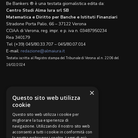
Be Bankers ® è una testata giornalistica edita da:
Centro Studi Alma Iura srl SB
Matematica e Diritto per Banche e Istituti Finanziari
Stradone Porta Palio, 66 – 37122 Verona
CCIAA di Verona, reg. impr. e p. iva n. 03487950234
Rea 340179
Tel (+39) 045/80.33.707 – 045/80.07.014
E-mail:
redazione@almaiura.it
Testata iscritta al Registro stampa del Tribunale di Verona al n. 2206 del
16/02/2024
SEGUICI SU
×
Questo sito web utilizza
cookie
Questo sito web utilizza i cookie per
migliorare la tua esperienza di
navigazione. Utilizzando il nostro sito web
Be Bankers è ideato da
acconsenti a tutti i cookie in conformità con
la nostra policy per i cookie.
Leggi di più