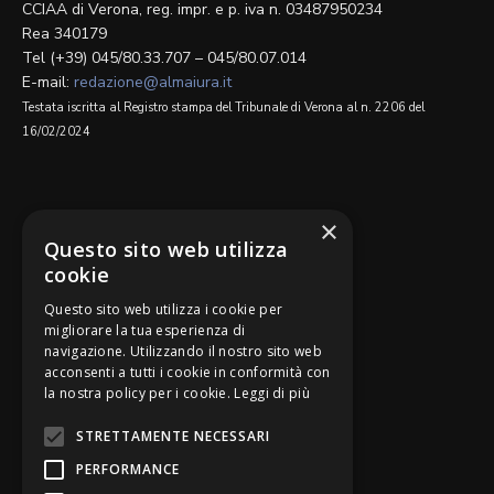
CCIAA di Verona, reg. impr. e p. iva n. 03487950234
Rea 340179
Tel (+39) 045/80.33.707 – 045/80.07.014
E-mail:
redazione@almaiura.it
Testata iscritta al Registro stampa del Tribunale di Verona al n. 2206 del
16/02/2024
SEGUICI SU
×
Questo sito web utilizza
cookie
Questo sito web utilizza i cookie per
migliorare la tua esperienza di
navigazione. Utilizzando il nostro sito web
Be Bankers è ideato da
acconsenti a tutti i cookie in conformità con
la nostra policy per i cookie.
Leggi di più
STRETTAMENTE NECESSARI
PERFORMANCE