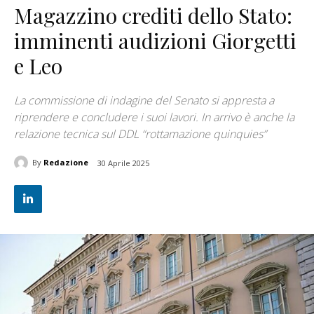
Magazzino crediti dello Stato:
imminenti audizioni Giorgetti
e Leo
La commissione di indagine del Senato si appresta a
riprendere e concludere i suoi lavori. In arrivo è anche la
relazione tecnica sul DDL “rottamazione quinquies”
By
Redazione
30 Aprile 2025