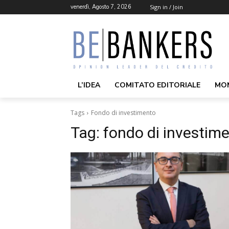
venerdì, Agosto 7, 2026
Sign in / Join
L’IDEA
COMITATO EDITORIALE
MO
Tags
Fondo di investimento
Tag:
fondo di investim