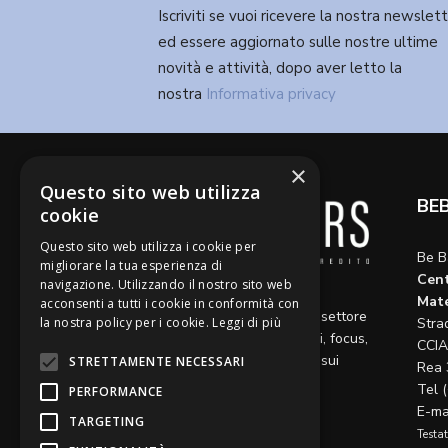
Iscriviti se vuoi ricevere la nostra newslet
ed essere aggiornato sulle nostre ultime
novità e attività, dopo aver letto la
nostra
Informativa privacy
×
Questo sito web utilizza
BE
cookie
Questo sito web utilizza i cookie per
Be B
migliorare la tua esperienza di
Cent
navigazione. Utilizzando il nostro sito web
Diamo voce a riflessioni,
Mate
acconsenti a tutti i cookie in conformità con
aggiornamenti e opinioni sul settore
la nostra policy per i cookie.
Leggi di più
Stra
del credito, ospitando articoli, focus,
CCIA
approfondimenti e interviste sui
STRETTAMENTE NECESSARI
Rea 
temi caldi del momento.
Tel 
PERFORMANCE
E-ma
TARGETING
Testat