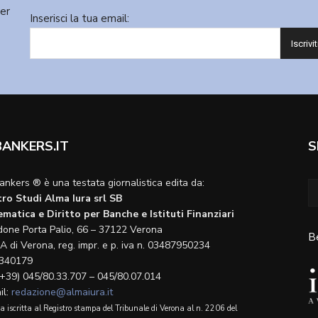
ter
Inserisci la tua email:
BANKERS.IT
S
ankers ® è una testata giornalistica edita da:
ro Studi Alma Iura srl SB
matica e Diritto per Banche e Istituti Finanziari
done Porta Palio, 66 – 37122 Verona
B
A di Verona, reg. impr. e p. iva n. 03487950234
340179
(+39) 045/80.33.707 – 045/80.07.014
il:
redazione@almaiura.it
a iscritta al Registro stampa del Tribunale di Verona al n. 2206 del