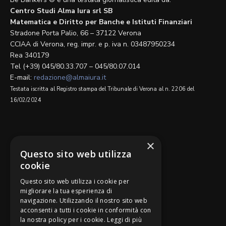
Centro Studi Alma Iura srl SB
Matematica e Diritto per Banche e Istituti Finanziari
Stradone Porta Palio, 66 – 37122 Verona
CCIAA di Verona, reg. impr. e p. iva n. 03487950234
Rea 340179
Tel (+39) 045/80.33.707 – 045/80.07.014
E-mail:
redazione@almaiura.it
Testata iscritta al Registro stampa del Tribunale di Verona al n. 2206 del
16/02/2024
SEGUICI SU
×
Questo sito web utilizza
cookie
Questo sito web utilizza i cookie per
migliorare la tua esperienza di
navigazione. Utilizzando il nostro sito web
Be Bankers è ideato da
acconsenti a tutti i cookie in conformità con
la nostra policy per i cookie.
Leggi di più