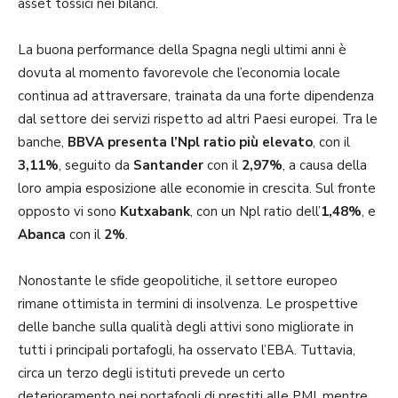
asset tossici nei bilanci.
La buona performance della Spagna negli ultimi anni è
dovuta al momento favorevole che l’economia locale
continua ad attraversare, trainata da una forte dipendenza
dal settore dei servizi rispetto ad altri Paesi europei. Tra le
banche,
BBVA
presenta l’Npl ratio più elevato
, con il
3,11%
, seguito da
Santander
con il
2,97%
, a causa della
loro ampia esposizione alle economie in crescita. Sul fronte
opposto vi sono
Kutxabank
, con un Npl ratio dell’
1,48%
, e
Abanca
con il
2%
.
Nonostante le sfide geopolitiche, il settore europeo
rimane ottimista in termini di insolvenza. Le prospettive
delle banche sulla qualità degli attivi sono migliorate in
tutti i principali portafogli, ha osservato l’EBA. Tuttavia,
circa un terzo degli istituti prevede un certo
deterioramento nei portafogli di prestiti alle PMI, mentre