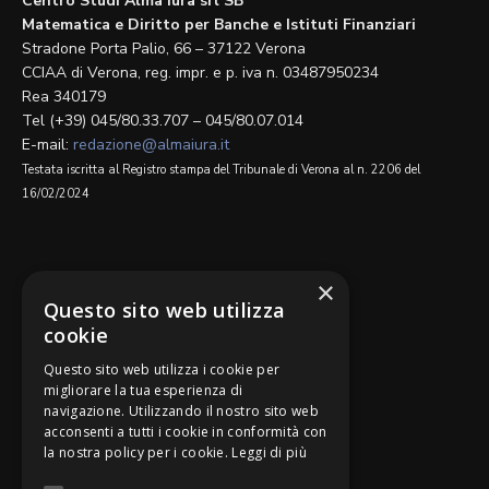
Centro Studi Alma Iura srl SB
Matematica e Diritto per Banche e Istituti Finanziari
Stradone Porta Palio, 66 – 37122 Verona
CCIAA di Verona, reg. impr. e p. iva n. 03487950234
Rea 340179
Tel (+39) 045/80.33.707 – 045/80.07.014
E-mail:
redazione@almaiura.it
Testata iscritta al Registro stampa del Tribunale di Verona al n. 2206 del
16/02/2024
SEGUICI SU
×
Questo sito web utilizza
cookie
Questo sito web utilizza i cookie per
migliorare la tua esperienza di
navigazione. Utilizzando il nostro sito web
Be Bankers è ideato da
acconsenti a tutti i cookie in conformità con
la nostra policy per i cookie.
Leggi di più