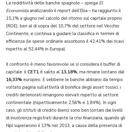
La redditività delle banche spagnole – spiega
El
Economista
analizzando il report dell’Eba – ha raggiunto il
15,1% a giugno nel calcolo del ritorno sul capitale proprio
(ROE), ben al di sopra del 10,7% del settore nel Vecchio
Continente, e continua a guidare la classifica in termini di
efficienza (le spese ordinarie assorbono il 42,41% dei ricavi,
rispetto al 52,44% in Europa).
Il confronto è meno favorevole se si considera il buffer di
capitale: il
CET1
è salito al
13,18%
, ma rimane lontano dal
16,33%
europeo. E sebbene le banche abbiano da tempo
voltato pagina sull’attività di bonifica degli asset tossici, i
crediti deteriorati rimangono elevati rispetto al settore
continentale (rispettivamente 2,56% e 1,84%). In ogni
caso, gli istituti di credito iberici sono ben lontani dai livelli
di insolvenza registrati durante la crisi finanziaria, quando gli
Npl superarono il 13% nel 2013, a causa della presenza di