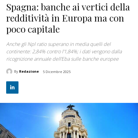
Spagna: banche ai vertici della
redditività in Europa ma con
poco capitale
Anche gli Npl ratio superano in media quelli del
continente: 2,84% contro l’1,84%; i dati vengono dalla
ricognizione annuale dell’Eba sulle banche europee
By
Redazione
5 Dicembre 2025