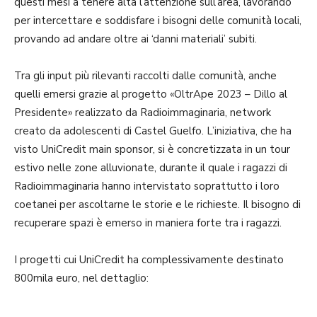
questi mesi a tenere alta l’attenzione sull’area, lavorando
per intercettare e soddisfare i bisogni delle comunità locali,
provando ad andare oltre ai ‘danni materiali’ subiti.
Tra gli input più rilevanti raccolti dalle comunità, anche
quelli emersi grazie al progetto «OltrApe 2023 – Dillo al
Presidente» realizzato da Radioimmaginaria, network
creato da adolescenti di Castel Guelfo. L’iniziativa, che ha
visto UniCredit main sponsor, si è concretizzata in un tour
estivo nelle zone alluvionate, durante il quale i ragazzi di
Radioimmaginaria hanno intervistato soprattutto i loro
coetanei per ascoltarne le storie e le richieste. Il bisogno di
recuperare spazi è emerso in maniera forte tra i ragazzi.
I progetti cui UniCredit ha complessivamente destinato
800mila euro, nel dettaglio: