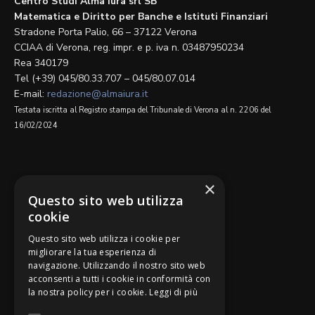
Centro Studi Alma Iura srl SB
Matematica e Diritto per Banche e Istituti Finanziari
Stradone Porta Palio, 66 – 37122 Verona
CCIAA di Verona, reg. impr. e p. iva n. 03487950234
Rea 340179
Tel (+39) 045/80.33.707 – 045/80.07.014
E-mail:
redazione@almaiura.it
Testata iscritta al Registro stampa del Tribunale di Verona al n. 2206 del
16/02/2024
SEGUICI SU
×
Questo sito web utilizza
cookie
Questo sito web utilizza i cookie per
migliorare la tua esperienza di
navigazione. Utilizzando il nostro sito web
Be Bankers è ideato da
acconsenti a tutti i cookie in conformità con
la nostra policy per i cookie.
Leggi di più