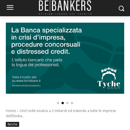
Home
UniCredit innalza a 2 miliardi ed estende a tutte le imprese
dell’Emilia...
Banche