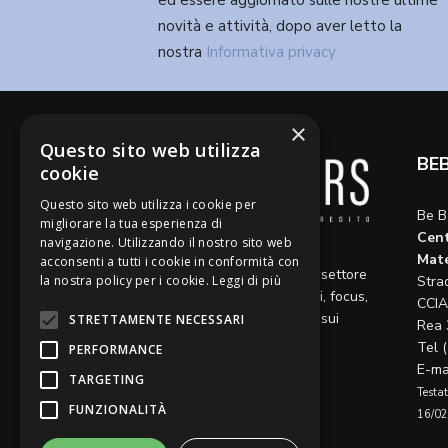
ed essere aggiornato sulle nostre ultime
novità e attività, dopo aver letto la
nostra
Informativa privacy
×
Questo sito web utilizza
BE
cookie
Questo sito web utilizza i cookie per
Be B
migliorare la tua esperienza di
Cent
navigazione. Utilizzando il nostro sito web
Diamo voce a riflessioni,
Mate
acconsenti a tutti i cookie in conformità con
aggiornamenti e opinioni sul settore
la nostra policy per i cookie.
Leggi di più
Stra
del credito, ospitando articoli, focus,
CCIA
approfondimenti e interviste sui
STRETTAMENTE NECESSARI
Rea 
temi caldi del momento.
Tel 
PERFORMANCE
E-ma
TARGETING
Testat
FUNZIONALITÀ
16/02