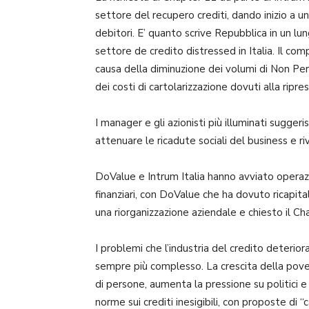
settore del recupero crediti, dando inizio a u
debitori. E’ quanto scrive Repubblica in un lung
settore de credito distressed in Italia. Il co
causa della diminuzione dei volumi di Non P
dei costi di cartolarizzazione dovuti alla ripre
I manager e gli azionisti più illuminati sugger
attenuare le ricadute sociali del business e riv
DoValue e Intrum Italia hanno avviato operazion
finanziari, con DoValue che ha dovuto ricapit
una riorganizzazione aziendale e chiesto il Cha
I problemi che l’industria del credito deterio
sempre più complesso. La crescita della povert
di persone, aumenta la pressione su politici e
norme sui crediti inesigibili, con proposte di “c