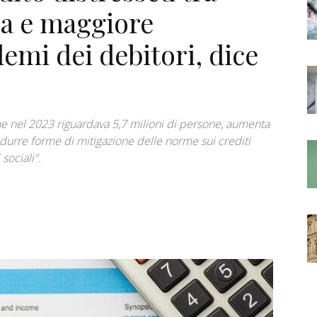
nza e maggiore
lemi dei debitori, dice
 che nel 2023 riguardava 5,7 milioni di persone, aumenta
rodurre forme di mitigazione delle norme sui crediti
sociali".