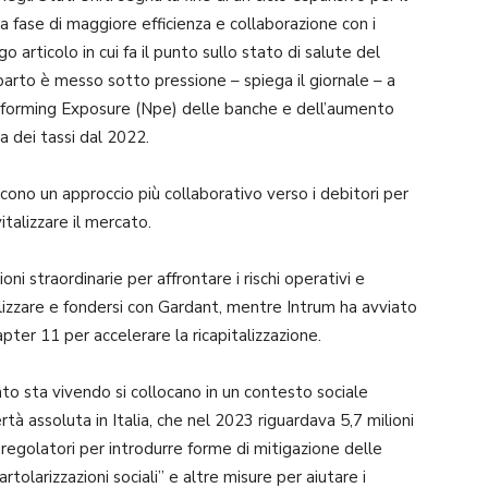
na fase di maggiore efficienza e collaborazione con i
o articolo in cui fa il punto sullo stato di salute del
mparto è messo sotto pressione – spiega il giornale – a
erforming Exposure (Npe) delle banche e dell’aumento
sa dei tassi dal 2022.
iscono un approccio più collaborativo verso i debitori per
italizzare il mercato.
i straordinarie per affrontare i rischi operativi e
alizzare e fondersi con Gardant, mentre Intrum ha avviato
pter 11 per accelerare la ricapitalizzazione.
rato sta vivendo si collocano in un contesto sociale
à assoluta in Italia, che nel 2023 riguardava 5,7 milioni
 regolatori per introdurre forme di mitigazione delle
artolarizzazioni sociali” e altre misure per aiutare i