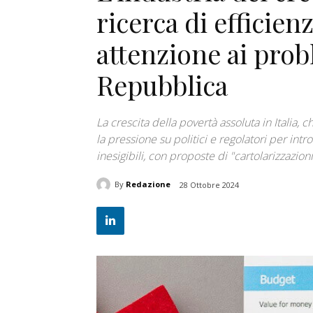
ricerca di efficie
attenzione ai prob
Repubblica
La crescita della povertà assoluta in Italia,
la pressione su politici e regolatori per int
inesigibili, con proposte di "cartolarizzazioni 
By
Redazione
28 Ottobre 2024