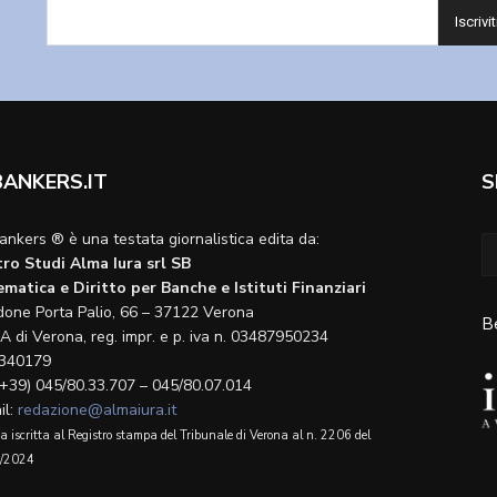
BANKERS.IT
S
ankers ® è una testata giornalistica edita da:
ro Studi Alma Iura srl SB
matica e Diritto per Banche e Istituti Finanziari
done Porta Palio, 66 – 37122 Verona
B
A di Verona, reg. impr. e p. iva n. 03487950234
340179
(+39) 045/80.33.707 – 045/80.07.014
il:
redazione@almaiura.it
a iscritta al Registro stampa del Tribunale di Verona al n. 2206 del
/2024