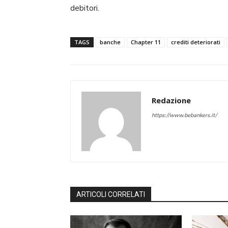
debitori.
TAGS
banche
Chapter 11
crediti deteriorati
Redazione
https://www.bebankers.it/
ARTICOLI CORRELATI