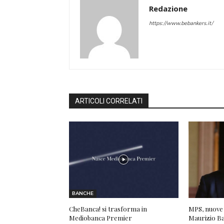
Redazione
https://www.bebankers.it/
ARTICOLI CORRELATI
BANCHE
CheBanca! si trasforma in
MPS, nuove 
Mediobanca Premier
Maurizio Bai