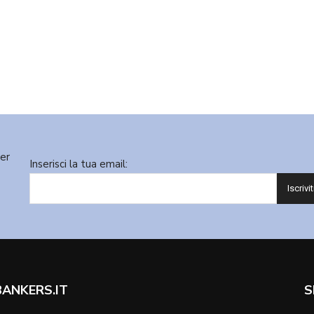
ter
Inserisci la tua email:
BANKERS.IT
S