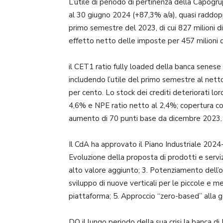
L’utile di periodo di pertinenza della Capog
al 30 giugno 2024 (+87,3% a/a), quasi raddopp
primo semestre del 2023, di cui 827 milioni di
effetto netto delle imposte per 457 milioni d
il CET1 ratio fully loaded della banca senese 
includendo l’utile del primo semestre al nett
per cento. Lo stock dei crediti deteriorati lor
4,6% e NPE ratio netto al 2,4%; copertura com
aumento di 70 punti base da dicembre 2023.
Il CdA ha approvato il Piano Industriale 2024-2
Evoluzione della proposta di prodotti e serviz
alto valore aggiunto; 3. Potenziamento dell’of
sviluppo di nuove verticali per le piccole e 
piattaforma; 5. Approccio “zero-based” alla ge
DO il lungo periodo della sua crisi la banca di