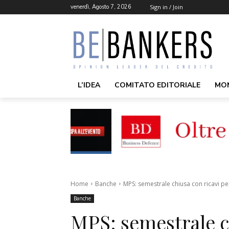
venerdì, Agosto 7, 2026
Sign in / Join
L’IDEA
COMITATO EDITORIALE
MO
Home
Banche
MPS: semestrale chiusa con ricavi per
Banche
MPS: semestrale c