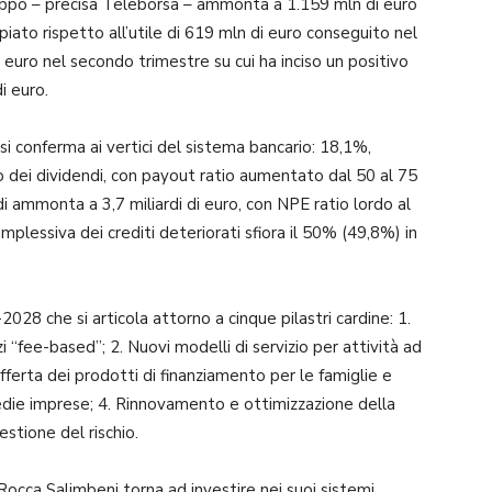
ruppo – precisa Teleborsa – ammonta a 1.159 mln di euro
iato rispetto all’utile di 619 mln di euro conseguito nel
 euro nel secondo trimestre su cui ha inciso un positivo
i euro.
si conferma ai vertici del sistema bancario: 18,1%,
o dei dividendi, con payout ratio aumentato dal 50 al 75
di ammonta a 3,7 miliardi di euro, con NPE ratio lordo al
plessiva dei crediti deteriorati sfiora il 50% (49,8%) in
028 che si articola attorno a cinque pilastri cardine: 1.
i “fee-based”; 2. Nuovi modelli di servizio per attività ad
ferta dei prodotti di finanziamento per le famiglie e
medie imprese; 4. Rinnovamento e ottimizzazione della
stione del rischio.
 Rocca Salimbeni torna ad investire nei suoi sistemi