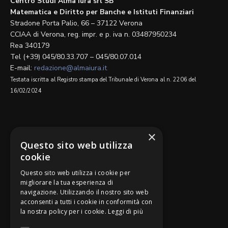
Centro Studi Alma Iura srl SB
Matematica e Diritto per Banche e Istituti Finanziari
Stradone Porta Palio, 66 – 37122 Verona
CCIAA di Verona, reg. impr. e p. iva n. 03487950234
Rea 340179
Tel (+39) 045/80.33.707 – 045/80.07.014
E-mail:
redazione@almaiura.it
Testata iscritta al Registro stampa del Tribunale di Verona al n. 2206 del
16/02/2024
SEGUICI SU
×
Questo sito web utilizza
cookie
Questo sito web utilizza i cookie per
migliorare la tua esperienza di
navigazione. Utilizzando il nostro sito web
Be Bankers è ideato da
acconsenti a tutti i cookie in conformità con
la nostra policy per i cookie.
Leggi di più