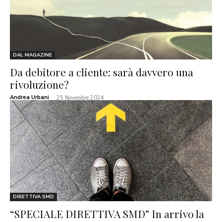
DAL MAGAZINE
Da debitore a cliente: sarà davvero una
rivoluzione?
Andrea Urbani
-
25 Novembre 2024
DIRETTIVA SMD
“SPECIALE DIRETTIVA SMD” In arrivo la