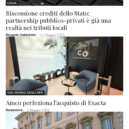
LEGAL
Riscossione crediti dello Stato:
partnership pubblico-privati è già una
realtà nei tributi locali
Riccardo Sabbatini
-
12 Maggio 2025
DAL MONDO DEGLI NPE
Amco perfeziona l’acquisto di Exacta
Redazione
-
2 Maggio 2025