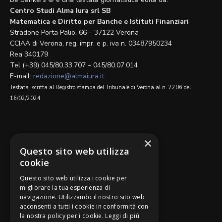
Centro Studi Alma Iura srl SB
Matematica e Diritto per Banche e Istituti Finanziari
Stradone Porta Palio, 66 – 37122 Verona
CCIAA di Verona, reg. impr. e p. iva n. 03487950234
Rea 340179
Tel (+39) 045/80.33.707 – 045/80.07.014
E-mail:
redazione@almaiura.it
Testata iscritta al Registro stampa del Tribunale di Verona al n. 2206 del
16/02/2024
SEGUICI SU
×
Questo sito web utilizza
cookie
Questo sito web utilizza i cookie per
migliorare la tua esperienza di
navigazione. Utilizzando il nostro sito web
Be Bankers è ideato da
acconsenti a tutti i cookie in conformità con
la nostra policy per i cookie.
Leggi di più