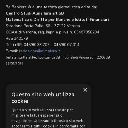
Be Bankers ® è una testata giornalistica edita da:
Centro Studi Alma Iura srl SB
Matematica e Diritto per Banche e Istituti Finanziari
Stradone Porta Palio, 66 – 37122 Verona
CCIAA di Verona, reg. impr. e p. iva n. 03487950234
Rea 340179
Tel (+39) 045/80.33.707 – 045/80.07.014
E-mail:
redazione@almaiura.it
Testata iscritta al Registro stampa del Tribunale di Verona al n. 2206 del
16/02/2024
SEGUICI SU
×
Questo sito web utilizza
cookie
Questo sito web utilizza i cookie per
migliorare la tua esperienza di
navigazione. Utilizzando il nostro sito web
Be Bankers è ideato da
acconsenti a tutti i cookie in conformità con