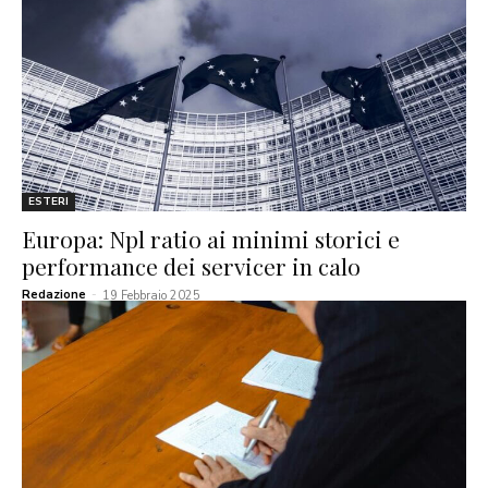
ESTERI
Europa: Npl ratio ai minimi storici e
performance dei servicer in calo
Redazione
-
19 Febbraio 2025