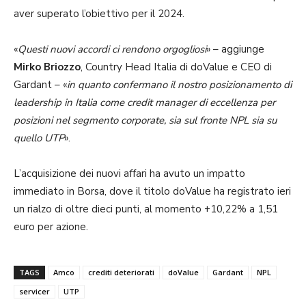
aver superato l’obiettivo per il 2024.
«
Questi nuovi accordi ci rendono orgogliosi
» – aggiunge
Mirko Briozzo
, Country Head Italia di doValue e CEO di
Gardant – «
in quanto confermano il nostro posizionamento di
leadership in Italia come credit manager di eccellenza per
posizioni nel segmento corporate, sia sul fronte NPL sia su
quello UTP
».
L’acquisizione dei nuovi affari ha avuto un impatto
immediato in Borsa, dove il titolo doValue ha registrato ieri
un rialzo di oltre dieci punti, al momento +10,22% a 1,51
euro per azione.
TAGS
Amco
crediti deteriorati
doValue
Gardant
NPL
servicer
UTP