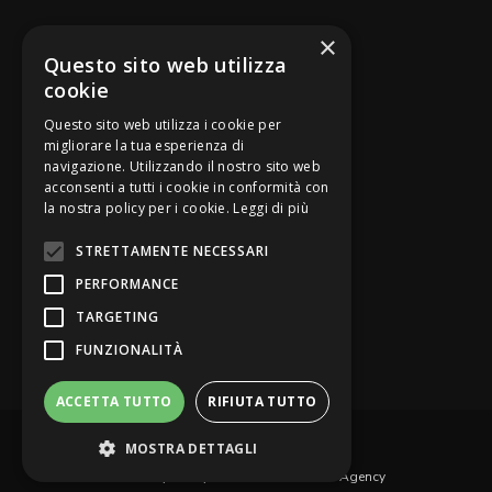
SEGUICI SU
×
Questo sito web utilizza
cookie
Questo sito web utilizza i cookie per
migliorare la tua esperienza di
navigazione. Utilizzando il nostro sito web
Be Bankers è ideato da
acconsenti a tutti i cookie in conformità con
la nostra policy per i cookie.
Leggi di più
STRETTAMENTE NECESSARI
PERFORMANCE
TARGETING
FUNZIONALITÀ
ACCETTA TUTTO
RIFIUTA TUTTO
© Be Bankers - Opinion Leader del credito
MOSTRA DETTAGLI
Privacy Policy
Contattaci
Web Agency