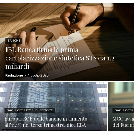
BANCHE
IBL Banca firma la prima
cartolarizzazione sintetica STS da 1,2
miliardi
Redazione
-
4 Luglio 2025
DAGLI OPERATORI DI SETTORE
DAGLI OPER
Europa: ROE delle banche in aumento
MCC avvia
all’11,1% nel terzo trimestre, dice EBA
del Fucin