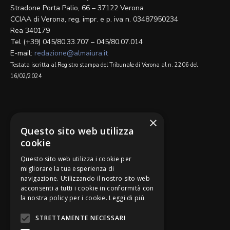
Stradone Porta Palio, 66 – 37122 Verona
CCIAA di Verona, reg. impr. e p. iva n. 03487950234
Rea 340179
Tel (+39) 045/80.33.707 – 045/80.07.014
E-mail:
redazione@almaiura.it
Testata iscritta al Registro stampa del Tribunale di Verona al n. 2206 del
16/02/2024
SEGUICI SU
×
Questo sito web utilizza
cookie
Questo sito web utilizza i cookie per
migliorare la tua esperienza di
navigazione. Utilizzando il nostro sito web
Be Bankers è ideato da
acconsenti a tutti i cookie in conformità con
la nostra policy per i cookie.
Leggi di più
STRETTAMENTE NECESSARI